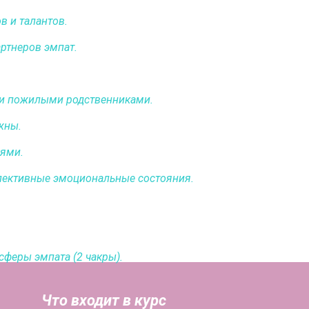
в и талантов.
артнеров эмпат.
ми пожилыми родственниками.
ужны.
ями.
ллективные эмоциональные состояния.
сферы эмпата (2 чакры).
Что входит в курс