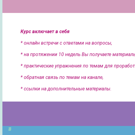
Курс включает в себя
* онлайн встречи с ответами на вопросы,
* на протяжении 10 недель Вы получаете материал
* практические упражнения по темам для проработ
* обратная связь по темам на канале,
* ссылки на дополнительные материалы.
1
2
3
4
5
6
7
1
2
3
4
5
6
7