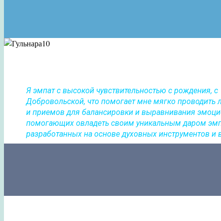
Я эмпат с высокой чувствительностью с рождения, 
Добровольской, что помогает мне мягко проводить
и приемов для балансировки и выравнивания эмоцио
помогающих овладеть своим уникальным даром эмпат
разработанных на основе духовных инструментов и 