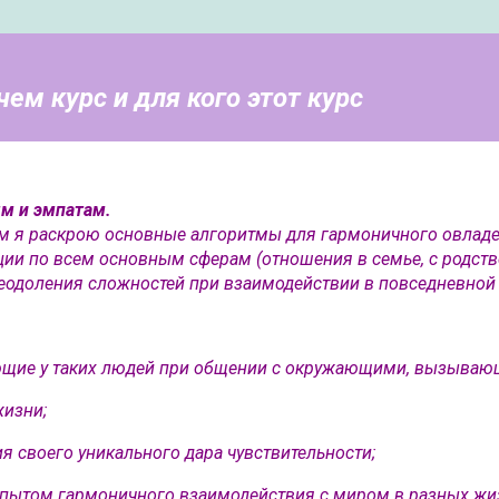
чем курс и для кого этот курс
м и эмпатам.
ом я раскрою основные алгоритмы для гармоничного овлад
ии по всем основным сферам (отношения в семье, с родств
реодоления сложностей при взаимодействии в повседневной
ающие у таких людей при общении с окружающими, вызываю
жизни;
 своего уникального дара чувствительности;
опытом гармоничного взаимодействия с миром в разных жиз