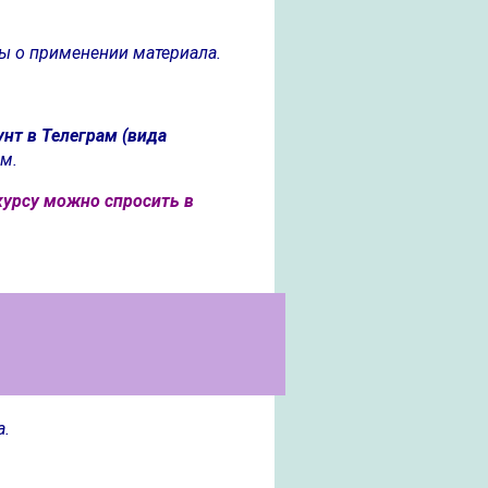
ты о применении материала.
унт в Телеграм (вида
ам.
 курсу можно спросить в
а.