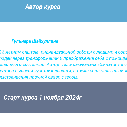
Автор курса
Гульнара Шайхуллина
с 13 летним опытом индивидуальной работы с людьми и со
 людей через трансформации и преображение себя с помощь
нального состояния. Автор Телеграм-канала «Эмпатия» и с
ии и высокой чувствительности, а также создатель трени
выстраивания прочной связи с телом.
Старт курса 1 ноября 2024г