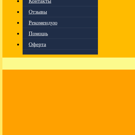
Контакты
Отзывы
Рекомендую
Помощь
Оферта
Выгорание иллюзий, июль 2026. Эфир
VK от 10.07.2026
Здравствуйте, мои дорогие друзья!
Я провела открытый эфир в
группе VK