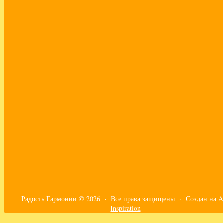
новые энергии
опора на себя
осознанность
ответственность
отношения
перфекционизм
практики
принять себя
путешествия
работа с эмоциями
развитие эмпатии
самоорганизация
самореализация
своё дело
сепарация
синдром сильной женщины
созависимость
сонастройка с телом
страхи
счастье
творящая сила
текущие энергии
тело
трансформация
турбулентность
ум
финансы
чувствительность
эго
эмоции
эмпатия
эфир
Радость Гармонии
© 2026 · Все права защищены ·
Создан на
A
Inspiration