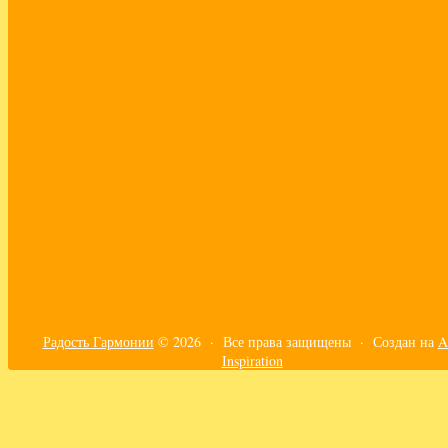
практики
принять себя
путешествия
работа с эмоциями
развитие эмпатии
самоорганизация
самореализация
своё дело
сепарация
синдром сильной женщины
созависимость
сонастройка с телом
страхи
счастье
творящая сила
текущие энергии
тело
трансформация
турбулентность
ум
финансы
чувствительность
эго
эмоции
эмпатия
эфир
Радость Гармонии
© 2026 · Все права защищены ·
Создан на
A
Inspiration