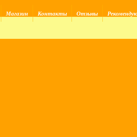
Магазин
Контакты
Отзывы
Рекоменду
та. Эфир VK 24.04.2024
 Гармонии»
, где мы поговорили о:
омфорты в теле;
лала кудряшки на голове;