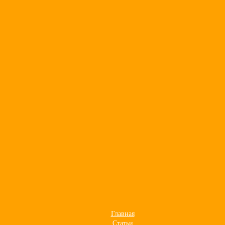
м.
Узнайте, как обрабатываются ваши данные
икой обработки персональных данных
Главная
Статьи