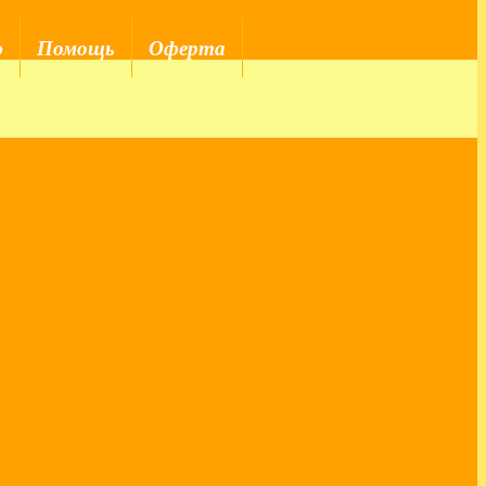
ю
Помощь
Оферта
Статьи по темам:
Эмпатия
Женственность
Красота и здоровье
Отношения
Самореализация
Финансы
Эфиры