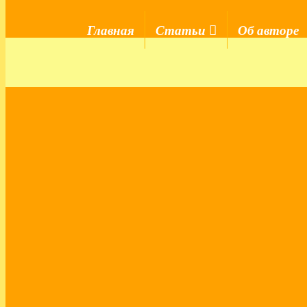
Главная
Статьи
Об авторе
Главная
›
Эфиры
О раскрытии творческой силы эмпа
Здравствуйте, мои дорогие друзья!
Я провела эфир в своей
группе VK «Радость
🌷Про симптомы тела и состояния в апреле;
🌷Почему на природе в парке ощущаешь диск
🌷Поделилась ощущениям после того, как сде