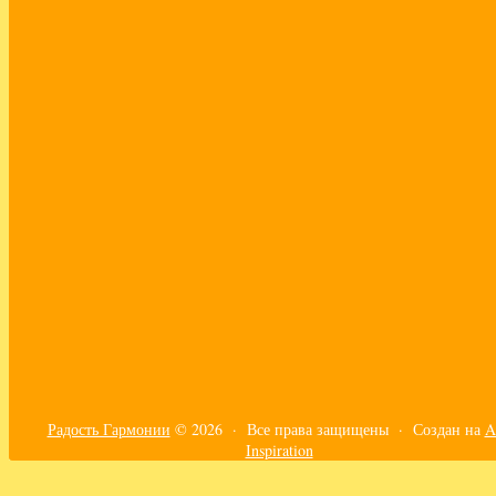
ответственность
отношения
перфекционизм
практики
принять себя
путешествия
работа с эмоциями
развитие эмпатии
самоорганизация
самореализация
своё дело
сепарация
синдром сильной женщины
созависимость
сонастройка с телом
страхи
счастье
творящая сила
текущие энергии
тело
трансформация
турбулентность
ум
финансы
чувствительность
эго
эмоции
эмпатия
эфир
Радость Гармонии
© 2026 · Все права защищены ·
Создан на
A
Inspiration