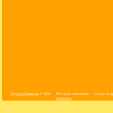
ответственность
отношения
перфекционизм
практики
принять себя
путешествия
работа с эмоциями
развитие эмпатии
самоорганизация
самореализация
своё дело
сепарация
синдром сильной женщины
созависимость
сонастройка с телом
страхи
счастье
творящая сила
текущие энергии
тело
трансформация
турбулентность
ум
финансы
чувствительность
эго
эмоции
эмпатия
эфир
Радость Гармонии
© 2026 · Все права защищены ·
Создан на
A
Inspiration