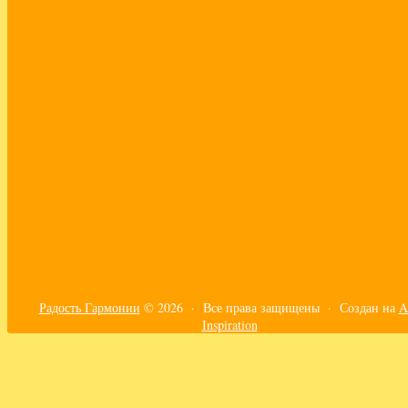
практики
принять себя
путешествия
работа с эмоциями
развитие эмпатии
самоорганизация
самореализация
своё дело
сепарация
синдром сильной женщины
созависимость
сонастройка с телом
страхи
счастье
творящая сила
текущие энергии
тело
трансформация
турбулентность
ум
финансы
чувствительность
эго
эмоции
эмпатия
эфир
Радость Гармонии
© 2026 · Все права защищены ·
Создан на
A
Inspiration