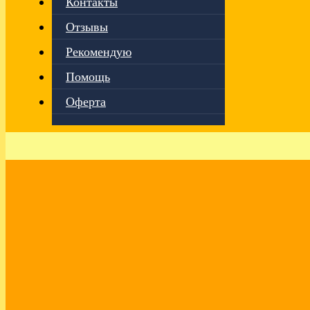
Контакты
Отзывы
Рекомендую
Помощь
Оферта
Главная
›
Эмпатия
Выбор и опора на себя
Здравствуйте, мои дорогие друзья!
В аудио-видео поделилась своим видением пути